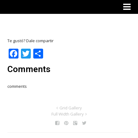
FULL SCREEN GALLERY
Te gustó? Dale compartir
Facebook
Twitter
Share
Comments
comments
Grid Gallery
Full Width Gallery