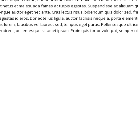
 et netus et malesuada fames ac turpis egestas. Suspendisse ac aliquam 
 congue auctor eget nec ante. Cras lectus risus, bibendum quis dolor sed, fri
gestas id eros. Donec tellus ligula, auctor facilisis neque a, porta elementu
lorem, faucibus vel laoreet sed, tempus eget purus. Pellentesque ultrice
ndrerit, pellentesque sit amet ipsum. Proin quis tortor volutpat, semper nib