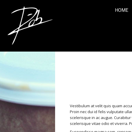
HOME
IMAGE 
IMAGE
Vestibulum at velit quis quam accu
Proin nec dui id felis vulputate ull
scelerisque in ac augue. Curabitur 
scelerisque vitae odio et viverra. 
Suspendisse magna sem, consequat u