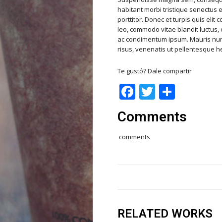
habitant morbi tristique senectus
porttitor. Donec et turpis quis elit
leo, commodo vitae blandit luctus, e
ac condimentum ipsum. Mauris nunc 
risus, venenatis ut pellentesque he
Te gustó? Dale compartir
Facebook
Twitter
Share
Comments
comments
RELATED WORKS