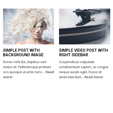
SIMPLE POST WITH
SIMPLE VIDEO POST WITH
BACKGROUND IMAGE
RIGHT SIDEBAR
Donec velit dui, dapibus sed
Suspendisse vulputate
metus et. Pellentesque pretium
condimentum sapien, ac congue
orci quisque ut ante nunc....
Read
neque iaculis eget. Fusce sit
more!
amet interdum...
Read more!