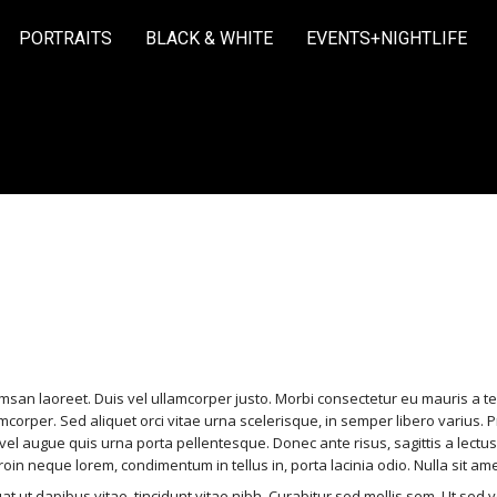
PORTRAITS
BLACK & WHITE
EVENTS+NIGHTLIFE
POST WITH BACK
msan laoreet. Duis vel ullamcorper justo. Morbi consectetur eu mauris a te
amcorper. Sed aliquet orci vitae urna scelerisque, in semper libero varius. P
vel augue quis urna porta pellentesque. Donec ante risus, sagittis a lectu
Proin neque lorem, condimentum in tellus in, porta lacinia odio. Nulla sit a
t dapibus vitae, tincidunt vitae nibh. Curabitur sed mollis sem. Ut sed 