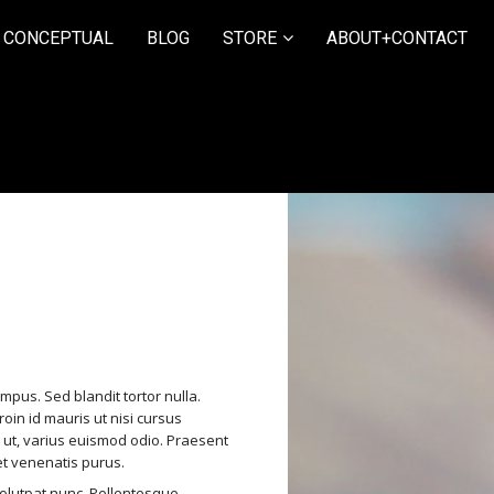
CONCEPTUAL
BLOG
STORE
ABOUT+CONTACT
GROUND
mpus. Sed blandit tortor nulla.
roin id mauris ut nisi cursus
s ut, varius euismod odio. Praesent
met venenatis purus.
volutpat nunc. Pellentesque