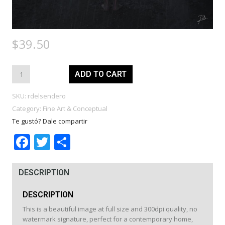
$
39.50
EL
ADD TO CART
SENDERO
quantity
SKU:
rdelsendero
Category:
Fine Art & Conceptual
Te gustó? Dale compartir
Facebook
Twitter
Share
DESCRIPTION
DESCRIPTION
This is a beautiful image at full size and 300dpi quality, no
watermark signature, perfect for a contemporary home,