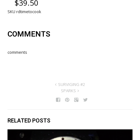
$
39.50
SKU:
rdtimetocook
COMMENTS
comments
SURVIGING #2
SPARKS
RELATED POSTS